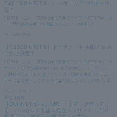
7.25『QUINTET.6』にスポーツ庁の後援が決
定！
7月25日（土）、京都の旧武徳殿で行うQUINTET.6がスポ
ーツ庁の後援を受けて開催されることが決定した。
2026年7月15日
【7.25QUINTET.6】トーナメント1回戦の組み
合わせ決定!!
7月25日（土）、京都の旧武徳殿で行うQUINTET.6のトー
ナメント1回戦の組み合わせが発表された。 トーナメント
１回戦の組み合わせはファウンダー桜庭＆須藤プロデュー
サーによる厳正なくじ引きにより決定しました!! QU […]
2026年7月14日
【QUINTET.6】武徳殿に「柔道」が帰ってく
る。バルセロナ五輪柔道金メダリスト・吉田
秀彦氏が「武徳殿特別演武」を実施！