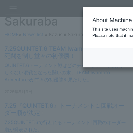
NEWS TAG: Kazushi
Sakuraba
About Machine 
This site uses machin
HOME
»
News list
»
Kazushi Sakuraba
Please note that it m
7.25QUINTET.6 TEAM Iwamoto Adventures
死闘を制し堂々の初優勝！
QUINTET.6トーナメント戦はどのチームが勝ってもおか
しくない混戦となった闘いの末、TEAM Iwamoto
Adventuresが堂々の初優勝を果たした。
2026年8月3日
7.25『QUINTET.6』トーナメント１回戦オー
ダー順が決定！
7.25QUINTET.6で行われるトーナメント1回戦のオーダー
順が発表された。