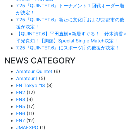
7.25『QUINTET.6』トーナメント１回戦オーダー順
が決定！
7.25『QUINTET.6』新たに文化庁および京都市の後
援が決定！
【QUINTET.6】平田直樹×新居すぐる！ 鈴木清香×
平光真知！【胸熱】Special Single Match決定！
7.25『QUINTET.6』にスポーツ庁の後援が決定！
NEWS CATEGORY
Amateur Quintet
(6)
Amateur.1
(5)
FN Tokyo '18
(8)
FN2
(12)
FN3
(9)
FN5
(17)
FN6
(11)
FN7
(12)
JMAEXPO
(1)