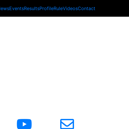
News
Events
Results
Profile
Rule
Videos
Contact