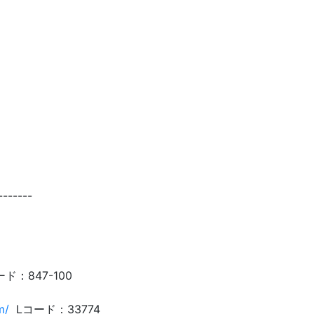
-----
ド：847-100
m/
Lコード：33774