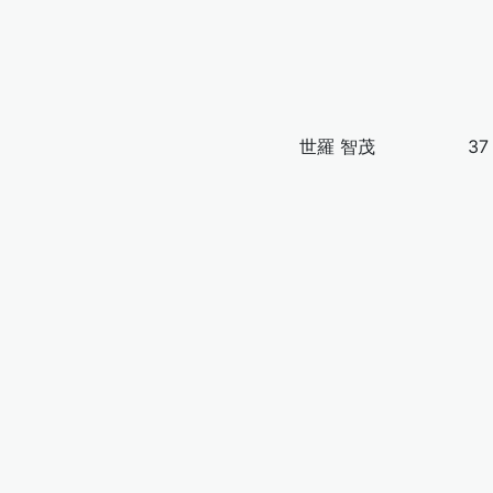
世羅 智茂
37