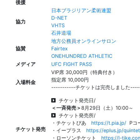
後援
日本ブラジリアン柔術連盟
D-NET
協力
VHTS
石井道場
地方公務員オンラインサロン
協賛
Fairtex
ONEHUNDRED ATHLETIC
メディア
UFC FIGHT PASS
VIP席 30,000円（特典付き）
指定席 10,000円
入場料金
-----------チケットは完売しました------
チケット発売日/
＜一斉発売＞
8月29日（土）10:00～
チケット発売所/
・チケットぴあ
https://t.pia.jp/
Pコー
チケット発売
・イープラス
https://eplus.jp/quintet
・ローソンチケット
https://l-tike.co