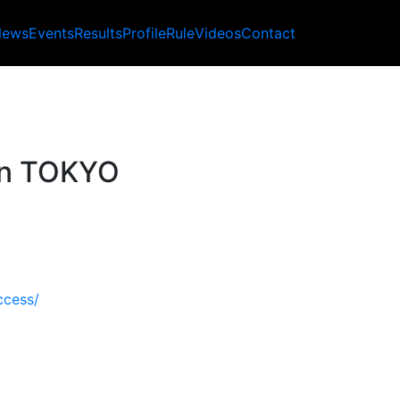
News
Events
Results
Profile
Rule
Videos
Contact
in TOKYO
ccess/