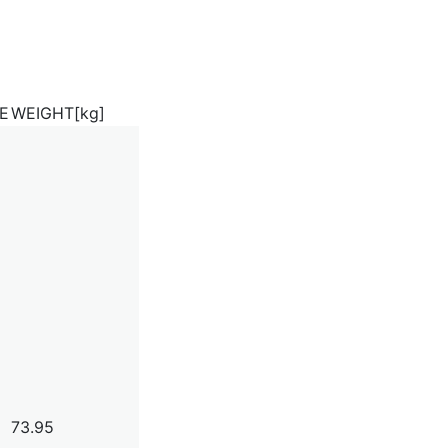
E
WEIGHT[kg]
73.95