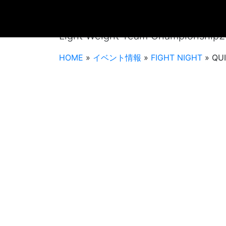
QUINTET FIGHT 
Light Weight Team Championshi
HOME
»
イベント情報
»
FIGHT NIGHT
»
QUI